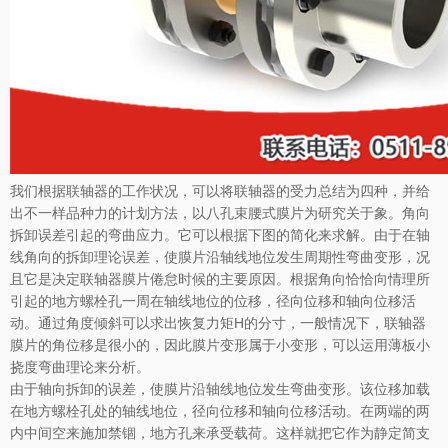
我们根据联轴器的工作状况，可以将联轴器的受力总结为四种，并给
出不一样品种力的计划方法，以八孔束腰式膜片为研究关于象。角向
拆卸误差引起的弯曲应力。它可以根据下图的简化来求解。由于在轴
线角向的拆卸理论误差，使膜片沿轴线地位发生周期性弯曲变形，况
且它是决定联轴器膜片倦怠时候的主要原因。根据角向恰恰向情理所
引起的地方螺栓孔一周在轴线地位的位移，径向位移和轴向位移活
动。通过角度倾斜可以求出恢复力矩H的分寸，一般情况下，联轴器
膜片的角位移是很小的，因此膜片变形属于小变形，可以运用薄板小
挠度弯曲理论来分析。
由于轴向拆卸的误差，使膜片沿轴线地位发生弯曲变形。该位移加载
在地方螺栓孔处的轴线地位，径向位移和轴向位移活动。在两端的两
内中间空来施加禁锢，地方孔来承受载荷。这样就把它作为静定简支