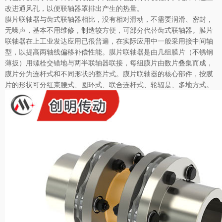
改进通风孔，以便联轴器罩排出产生的热量。
膜片联轴器与齿式联轴器相比，没有相对滑动，不需要润滑、密封，
无噪声，基本不用维修，制造较方便，可部分代替齿式联轴器。膜片
联轴器在上工业发达应用已很普遍，在实际应用中一般采用接中间轴
型，以提高两轴线偏移补偿性能。膜片联轴器是由几组膜片（不锈钢
薄扳）用螺栓交错地与两半联轴器联接，每组膜片由数片叠集而成，
膜片分为连杆式和不同形状的整片式。膜片联轴器的核心部件，按膜
片的形状可分红束腰式、圆环式、联合连杆式、轮辐是、多地方式。