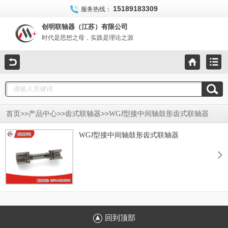
15189183309
服务热线：
创明联轴器（江苏）有限公司
时代是思想之母，实践是理论之源
>>
>>
>>
首页
产品中心
齿式联轴器
WGJ型接中间轴鼓形齿式联轴器
WGJ型接中间轴鼓形齿式联轴器
回到顶部