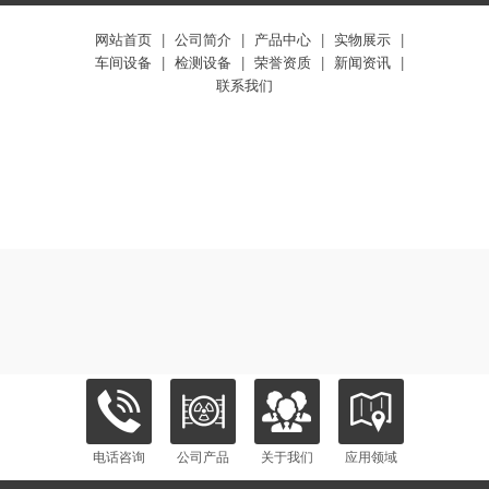
网站首页
|
公司简介
|
产品中心
|
实物展示
|
车间设备
|
检测设备
|
荣誉资质
|
新闻资讯
|
联系我们
电话咨询
公司产品
关于我们
应用领域