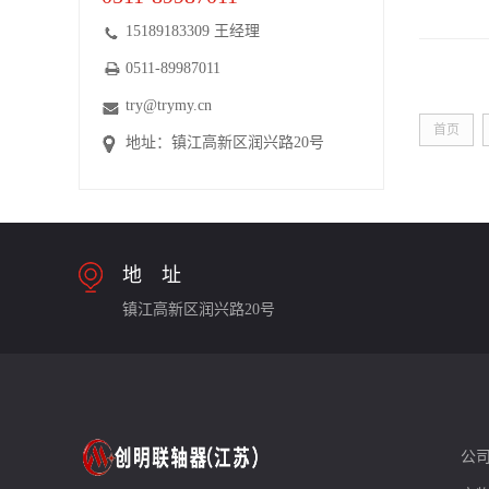
15189183309 王经理
0511-89987011
try@trymy.cn
首页
地址：镇江高新区润兴路20号
地 址
镇江高新区润兴路20号
公